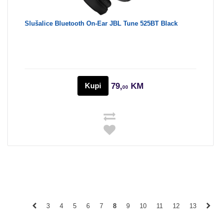
Slušalice Bluetooth On-Ear JBL Tune 525BT Black
Kupi
79,
KM
00
3
4
5
6
7
8
9
10
11
12
13