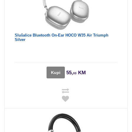
Slušalice Bluetooth On-Ear HOCO W35 Air Triumph
Silver
55,
KM
Kupi
00