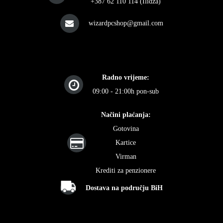
+387 62 110 114 (Ilidža)
wizardpcshop@gmail.com
Radno vrijeme:
09:00 - 21:00h pon-sub
Načini plaćanja:
Gotovina
Kartice
Virman
Krediti za penzionere
Dostava na području BiH