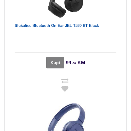
Slušalice Bluetooth On-Ear JBL T530 BT Black
99,
KM
Kupi
00