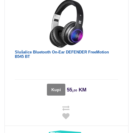
Slušalice Bluetooth On-Ear DEFENDER FreeMotion
B545 BT
55,
KM
Kupi
00