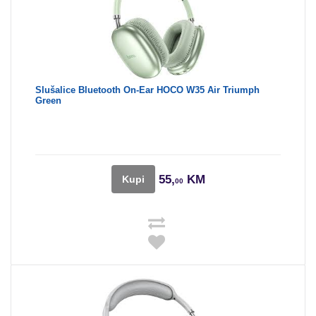
Slušalice Bluetooth On-Ear HOCO W35 Air Triumph
Green
55,
KM
Kupi
00