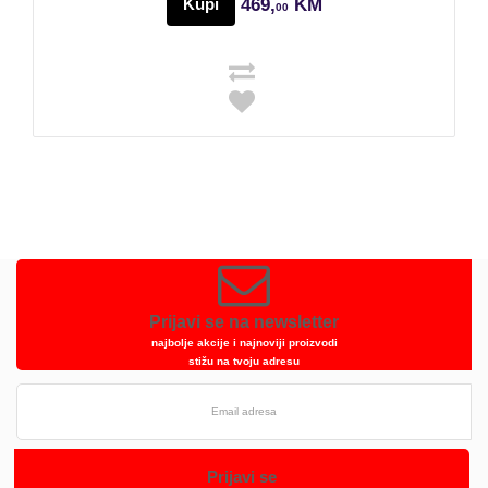
Kupi
469,
KM
00
Prijavi se na newsletter
najbolje akcije i najnoviji proizvodi
stižu na tvoju adresu
Prijavi se