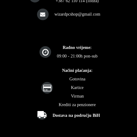
+387 62 110 114 (Ilidža)
wizardpcshop@gmail.com
Radno vrijeme:
09:00 - 21:00h pon-sub
Načini plaćanja:
Gotovina
Kartice
Virman
Krediti za penzionere
Dostava na području BiH