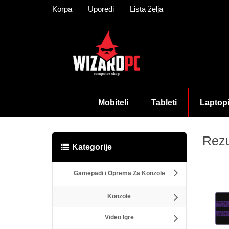
Korpa
Uporedi
Lista želja
Mobiteli
Tableti
Laptop
Rezu
Kategorije
Gamepadi i Oprema Za Konzole
Konzole
Video Igre