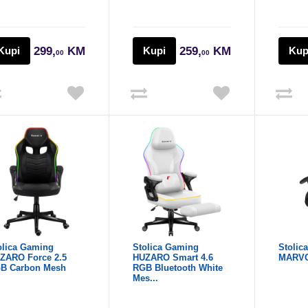
Kupi
299,
KM
Kupi
259,
KM
Kup
00
00
olica Gaming
Stolica Gaming
Stolic
ZARO Force 2.5
HUZARO Smart 4.6
MARVO
B Carbon Mesh
RGB Bluetooth White
Mes...