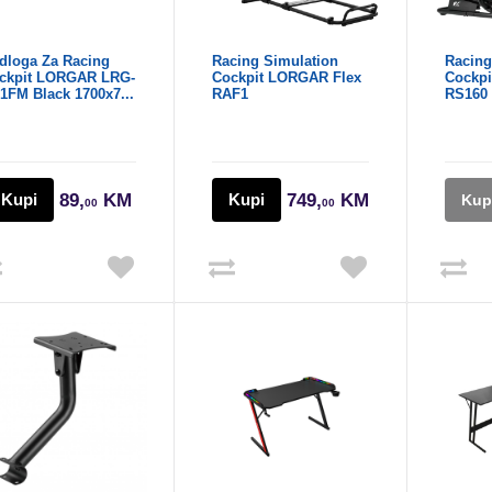
dloga Za Racing
Racing Simulation
Racing
ckpit LORGAR LRG-
Cockpit LORGAR Flex
Cockp
1FM Black 1700x7...
RAF1
RS160
Kupi
89,
KM
Kupi
749,
KM
Kup
00
00