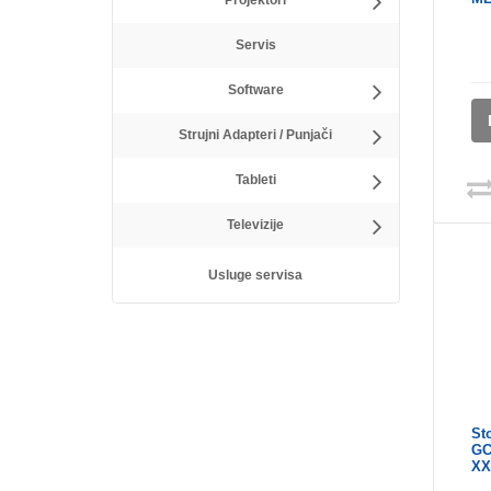
Projektori
Servis
Software
Strujni Adapteri / Punjači
Tableti
Televizije
Usluge servisa
St
GC
XX