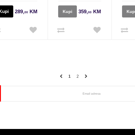
Kupi
289,
KM
359,
KM
Kupi
Kup
00
00
1
2