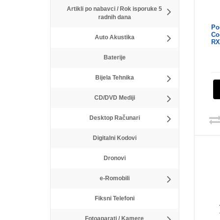
Artikli po nabavci / Rok isporuke 5
radnih dana
Po
Co
Auto Akustika
RX
Baterije
Bijela Tehnika
CD/DVD Mediji
Desktop Računari
Digitalni Kodovi
Dronovi
e-Romobili
Fiksni Telefoni
Fotoaparati / Kamere