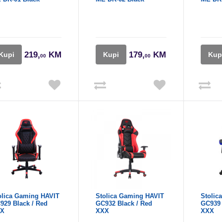
219,
KM
179,
KM
Kupi
Kupi
Kup
00
00
olica Gaming HAVIT
Stolica Gaming HAVIT
Stolic
929 Black / Red
GC932 Black / Red
GC939 
X
XXX
XXX