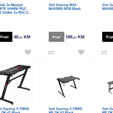
alak Za Mjenjač
Stol Gaming MAX
Stol 
ITE SHARK RSC-
MAX0005 RGB Black
MAX000
 Shifter Za RSC-3...
Kupi
49,
KM
199,
KM
Kup
Kupi
00
00
ol Gaming X-TRIKE
Stol Gaming X-TRIKE
Stol G
 DK-01 Black
ME DK-02 Black
ME DK-