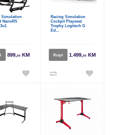
 Simulation
Racing Simulation
it NanoRS
Cockpit Playseat
 3u1
Trophy Logitech G
Ed...
899,
KM
1.499,
KM
i
Kupi
00
00