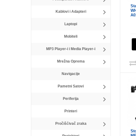
St
WH
Kablovi i Adapteri
A01
Laptopi
Mobiteli
MP3 Player-i i Media Player-i
Mrežna Oprema
Navigacije
Pametni Satovi
Periferija
Printeri
Pročišćivač zraka
St
ME