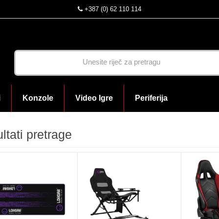
+387 (0) 62 110 114
i
Konzole
Video Igre
Periferija
ltati pretrage