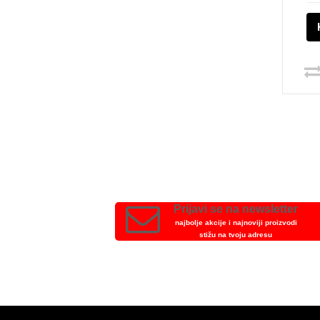
Prijavi se na newsletter
najbolje akcije i najnoviji proizvodi
stižu na tvoju adresu