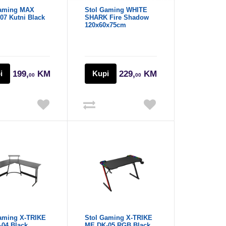
Gaming MAX
Stol Gaming WHITE
7 Kutni Black
SHARK Fire Shadow
120x60x75cm
i
199,
KM
Kupi
229,
KM
00
00
aming X-TRIKE
Stol Gaming X-TRIKE
04 Black
ME DK-05 RGB Black