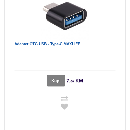
Adapter OTG USB - Type-C MAXLIFE
7,
KM
Kupi
00