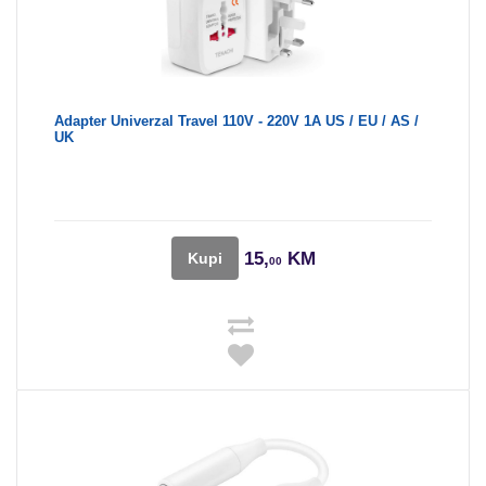
Adapter Univerzal Travel 110V - 220V 1A US / EU / AS /
UK
15,
KM
Kupi
00