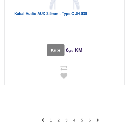
Kabal Audio AUX 3.5mm - Type-C JH-030
6,
KM
Kupi
00
1
2
3
4
5
6