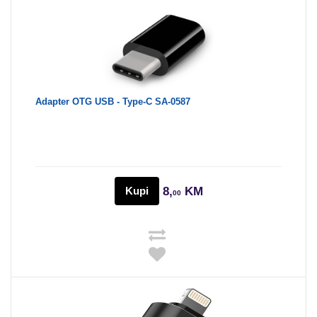
Adapter OTG USB - Type-C SA-0587
Kupi
8,
KM
00