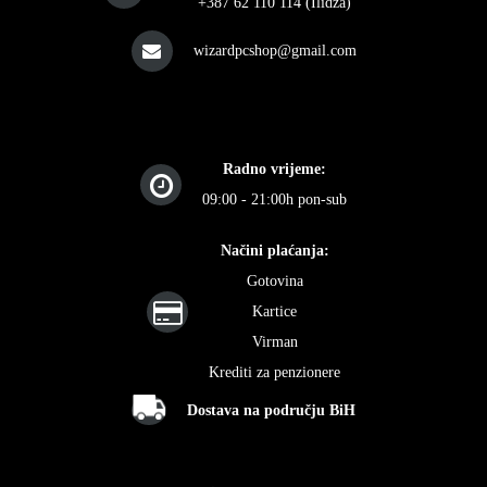
+387 62 110 114 (Ilidža)
wizardpcshop@gmail.com
Radno vrijeme:
09:00 - 21:00h pon-sub
Načini plaćanja:
Gotovina
Kartice
Virman
Krediti za penzionere
Dostava na području BiH