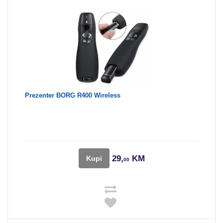
Prezenter BORG R400 Wireless
29,
KM
Kupi
00