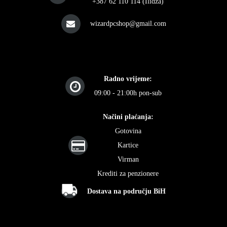
+387 62 110 114 (Ilidža)
wizardpcshop@gmail.com
Radno vrijeme:
09:00 - 21:00h pon-sub
Načini plaćanja:
Gotovina
Kartice
Virman
Krediti za penzionere
Dostava na području BiH