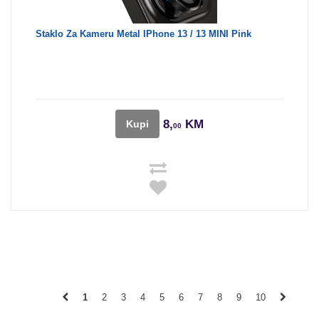
Staklo Za Kameru Metal IPhone 13 / 13 MINI Pink
8,
KM
Kupi
00
1
2
3
4
5
6
7
8
9
10