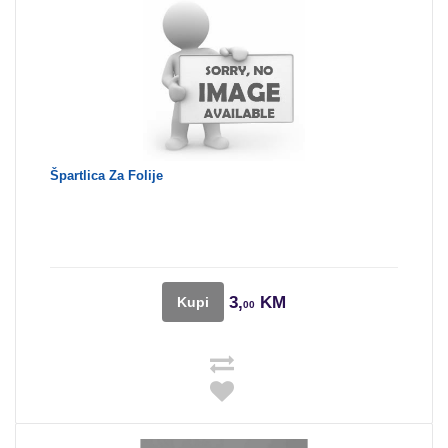
Špartlica Za Folije
3,
KM
Kupi
00