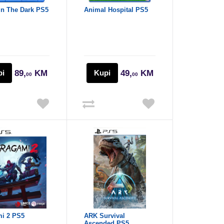
In The Dark PS5
Animal Hospital PS5
pi
89,
KM
Kupi
49,
KM
00
00
i 2 PS5
ARK Survival
Ascended PS5