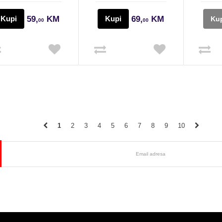
Kupi
59,
KM
Kupi
69,
KM
Ku
00
00
1
2
3
4
5
6
7
8
9
10