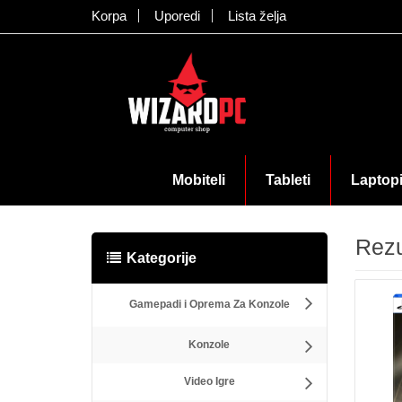
Korpa
Uporedi
Lista želja
Mobiteli
Tableti
Laptop
Rezu
Kategorije
Gamepadi i Oprema Za Konzole
Konzole
Video Igre