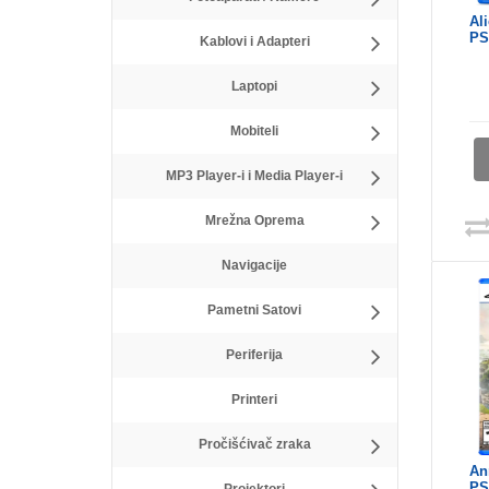
Ali
PS
Kablovi i Adapteri
Laptopi
Mobiteli
MP3 Player-i i Media Player-i
Mrežna Oprema
Navigacije
Pametni Satovi
Periferija
Printeri
Pročišćivač zraka
An
PS