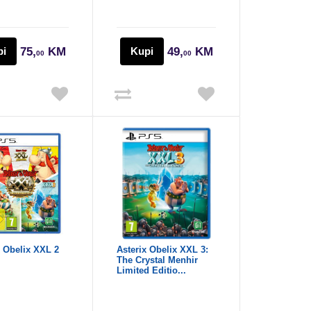
pi
75,
KM
Kupi
49,
KM
00
00
x Obelix XXL 2
Asterix Obelix XXL 3:
The Crystal Menhir
Limited Editio...