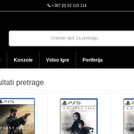
+387 (0) 62 110 114
i
Konzole
Video Igre
Periferija
ltati pretrage