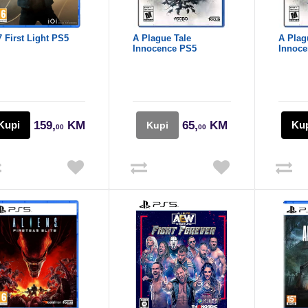
7 First Light PS5
A Plague Tale
A Plag
Innocence PS5
Innoce
Kupi
159,
KM
65,
KM
Ku
Kupi
00
00