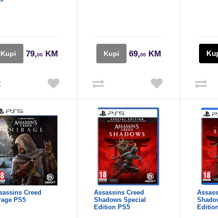
79,
KM
69,
KM
Ku
Kupi
Kupi
00
00
sassins Creed
Assassins Creed
Assass
rage PS5
Shadows Special
Shado
Edition PS5
Editio