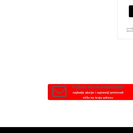
Prijavi se na newsletter
najbolje akcije i najnoviji proizvodi
stižu na tvoju adresu