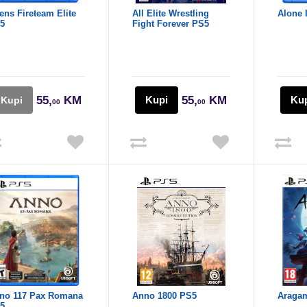
ens Fireteam Elite
All Elite Wrestling
Alone 
5
Fight Forever PS5
55,
KM
Kupi
55,
KM
Ku
Kupi
00
00
no 117 Pax Romana
Anno 1800 PS5
Aragam
5