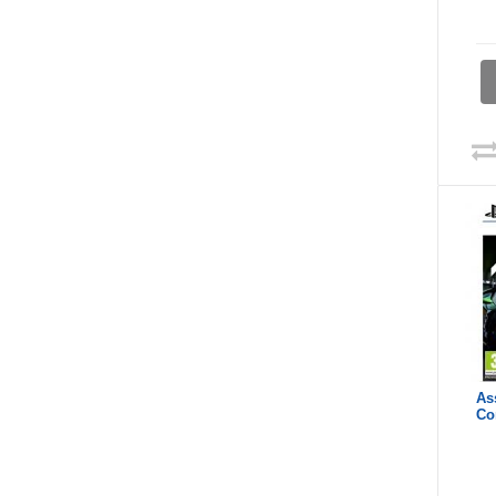
As
Co