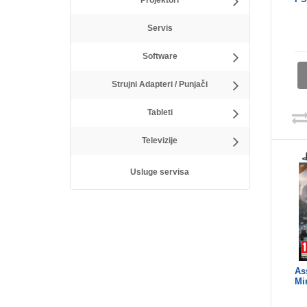
Projektori
Servis
Software
Strujni Adapteri / Punjači
Tableti
Televizije
Usluge servisa
As
Mi