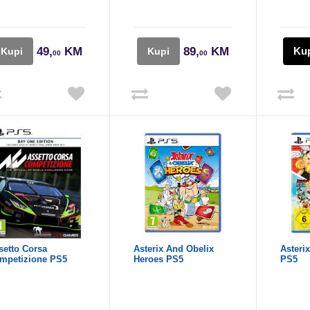
49,
KM
89,
KM
Ku
Kupi
Kupi
00
00
setto Corsa
Asterix And Obelix
Asteri
mpetizione PS5
Heroes PS5
PS5