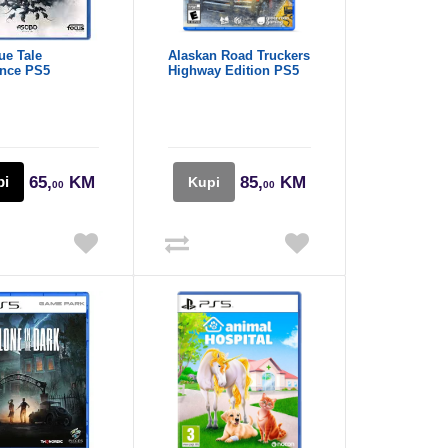
ue Tale
Alaskan Road Truckers
nce PS5
Highway Edition PS5
pi
65,
KM
85,
KM
Kupi
00
00