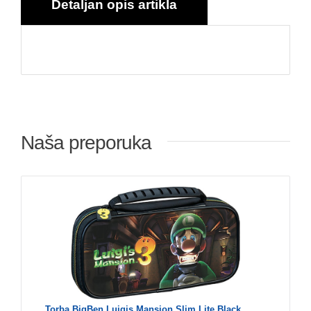
Detaljan opis artikla
Naša preporuka
Torba BigBen Luigis Mansion Slim Lite Black